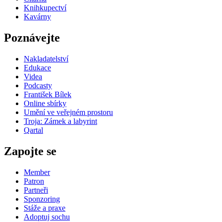
Knihkupectví
Kavárny
Poznávejte
Nakladatelství
Edukace
Videa
Podcasty
František Bílek
Online sbírky
Umění ve veřejném prostoru
Troja: Zámek a labyrint
Qartal
Zapojte se
Member
Patron
Partneři
Sponzoring
Stáže a praxe
Adoptuj sochu