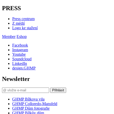
PRESS
Press centrum
Z médií
Logo ke stažení
Member
Eshop
Facebook
Instagram
Youtube
Soundcloud
LinkedIn
design.GHMP
Newsletter
Přihlásit
GHMP Bílkova vila
GHMP Colloredo-Mansfeld
GHMP Dům fotografie
GHMP Bílkův dům