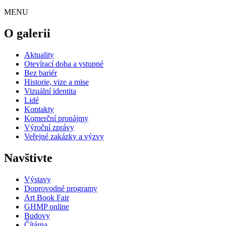
MENU
O galerii
Aktuality
Otevírací doba a vstupné
Bez bariér
Historie, vize a mise
Vizuální identita
Lidé
Kontakty
Komerční pronájmy
Výroční zprávy
Veřejné zakázky a výzvy
Navštivte
Výstavy
Doprovodné programy
Art Book Fair
GHMP online
Budovy
Čítárna