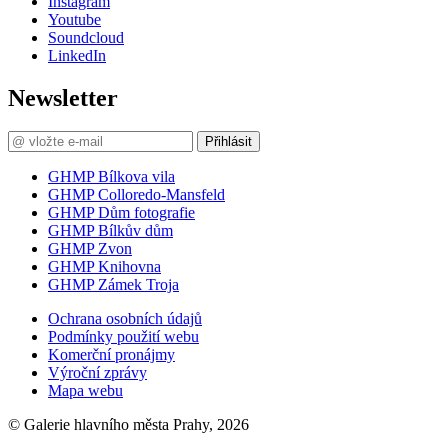
Instagram
Youtube
Soundcloud
LinkedIn
Newsletter
Přihlásit
GHMP Bílkova vila
GHMP Colloredo-Mansfeld
GHMP Dům fotografie
GHMP Bílkův dům
GHMP Zvon
GHMP Knihovna
GHMP Zámek Troja
Ochrana osobních údajů
Podmínky použití webu
Komerční pronájmy
Výroční zprávy
Mapa webu
© Galerie hlavního města Prahy, 2026