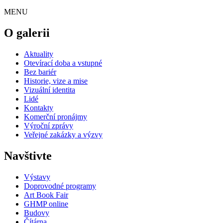
MENU
O galerii
Aktuality
Otevírací doba a vstupné
Bez bariér
Historie, vize a mise
Vizuální identita
Lidé
Kontakty
Komerční pronájmy
Výroční zprávy
Veřejné zakázky a výzvy
Navštivte
Výstavy
Doprovodné programy
Art Book Fair
GHMP online
Budovy
Čítárna