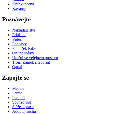
Knihkupectví
Kavárny
Poznávejte
Nakladatelství
Edukace
Videa
Podcasty
František Bílek
Online sbírky
Umění ve veřejném prostoru
Troja: Zámek a labyrint
Qartal
Zapojte se
Member
Patron
Partneři
Sponzoring
Stáže a praxe
Adoptuj sochu