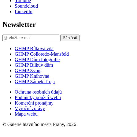
Youtube
Soundcloud
LinkedIn
Newsletter
Přihlásit
GHMP Bílkova vila
GHMP Colloredo-Mansfeld
GHMP Dům fotografie
GHMP Bílkův dům
GHMP Zvon
GHMP Knihovna
GHMP Zámek Troja
Ochrana osobních údajů
Podmínky použití webu
Komerční pronájmy
Výroční zprávy
Mapa webu
© Galerie hlavního města Prahy, 2026