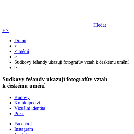
Hledat
EN
Domů
>
Z médií
>
Sudkovy fešandy ukazují fotografův vztah k českému umění
>
Sudkovy fešandy ukazují fotografův vztah
k českému umění
Budovy
Knihkupectví
Vizuální identita
Press
Facebook
Instagram