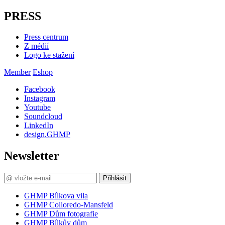
PRESS
Press centrum
Z médií
Logo ke stažení
Member
Eshop
Facebook
Instagram
Youtube
Soundcloud
LinkedIn
design.GHMP
Newsletter
Přihlásit
GHMP Bílkova vila
GHMP Colloredo-Mansfeld
GHMP Dům fotografie
GHMP Bílkův dům