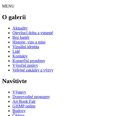
MENU
O galerii
Aktuality
Otevírací doba a vstupné
Bez bariér
Historie, vize a mise
Vizuální identita
Lidé
Kontakty
Komerční pronájmy
Výroční zprávy
Veřejné zakázky a výzvy
Navštivte
Výstavy
Doprovodné programy
Art Book Fair
GHMP online
Budovy
Čítárna