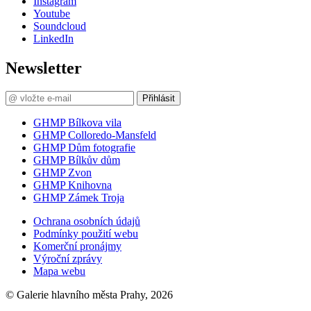
Instagram
Youtube
Soundcloud
LinkedIn
Newsletter
Přihlásit
GHMP Bílkova vila
GHMP Colloredo-Mansfeld
GHMP Dům fotografie
GHMP Bílkův dům
GHMP Zvon
GHMP Knihovna
GHMP Zámek Troja
Ochrana osobních údajů
Podmínky použití webu
Komerční pronájmy
Výroční zprávy
Mapa webu
© Galerie hlavního města Prahy, 2026