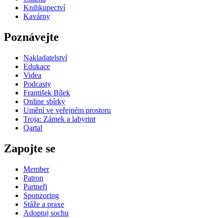
Knihkupectví
Kavárny
Poznávejte
Nakladatelství
Edukace
Videa
Podcasty
František Bílek
Online sbírky
Umění ve veřejném prostoru
Troja: Zámek a labyrint
Qartal
Zapojte se
Member
Patron
Partneři
Sponzoring
Stáže a praxe
Adoptuj sochu