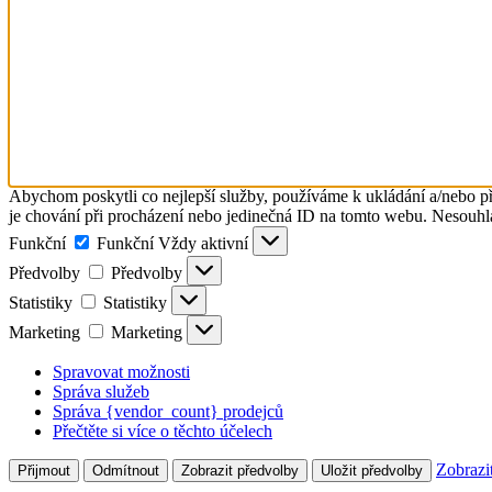
Abychom poskytli co nejlepší služby, používáme k ukládání a/nebo př
je chování při procházení nebo jedinečná ID na tomto webu. Nesouhlas
Funkční
Funkční
Vždy aktivní
Předvolby
Předvolby
Statistiky
Statistiky
Marketing
Marketing
Spravovat možnosti
Správa služeb
Správa {vendor_count} prodejců
Přečtěte si více o těchto účelech
Zobrazi
Přijmout
Odmítnout
Zobrazit předvolby
Uložit předvolby