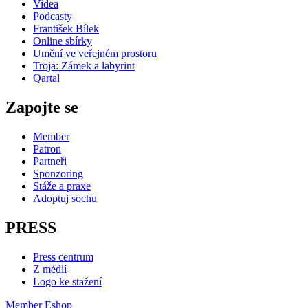
Videa
Podcasty
František Bílek
Online sbírky
Umění ve veřejném prostoru
Troja: Zámek a labyrint
Qartal
Zapojte se
Member
Patron
Partneři
Sponzoring
Stáže a praxe
Adoptuj sochu
PRESS
Press centrum
Z médií
Logo ke stažení
Member
Eshop