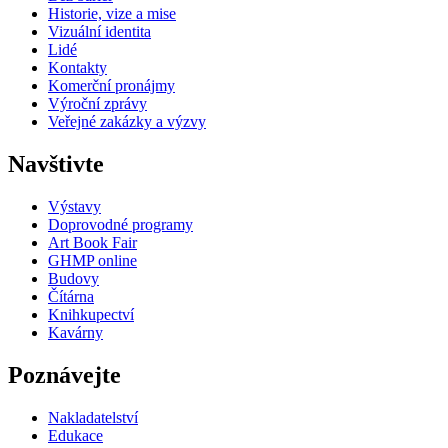
Historie, vize a mise
Vizuální identita
Lidé
Kontakty
Komerční pronájmy
Výroční zprávy
Veřejné zakázky a výzvy
Navštivte
Výstavy
Doprovodné programy
Art Book Fair
GHMP online
Budovy
Čítárna
Knihkupectví
Kavárny
Poznávejte
Nakladatelství
Edukace