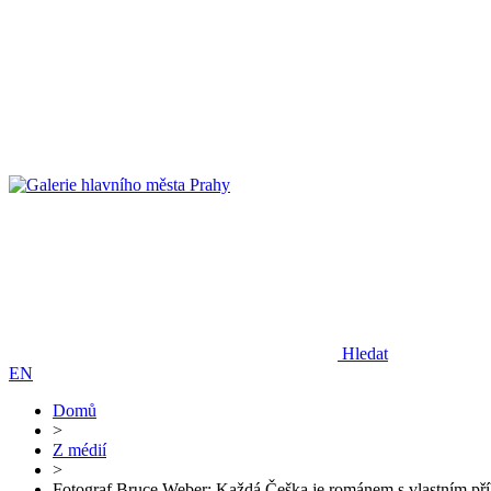
Hledat
EN
Domů
>
Z médií
>
Fotograf Bruce Weber: Každá Češka je románem s vlastním př