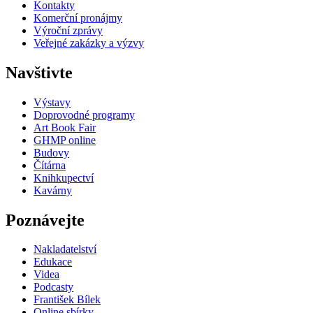
Kontakty
Komerční pronájmy
Výroční zprávy
Veřejné zakázky a výzvy
Navštivte
Výstavy
Doprovodné programy
Art Book Fair
GHMP online
Budovy
Čítárna
Knihkupectví
Kavárny
Poznávejte
Nakladatelství
Edukace
Videa
Podcasty
František Bílek
Online sbírky