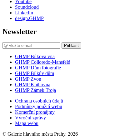
Youtube
Soundcloud
LinkedIn
design.GHMP
Newsletter
Přihlásit
GHMP Bílkova vila
GHMP Colloredo-Mansfeld
GHMP Dům fotografie
GHMP Bílkův dům
GHMP Zvon
GHMP Knihovna
GHMP Zámek Troja
Ochrana osobních údajů
Podmínky použití webu
Komerční pronájmy
Výroční zprávy
Mapa webu
© Galerie hlavního města Prahy, 2026