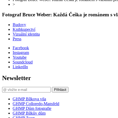
>
Fotograf Bruce Weber: Každá Češka je románem s v
Budovy
Knihkupectví
Vizuální identita
Press
Facebook
Instagram
Youtube
Soundcloud
LinkedIn
Newsletter
Přihlásit
GHMP Bílkova vila
GHMP Colloredo-Mansfeld
GHMP Dům fotografie
GHMP Bílkův dům
GHMP Zvon