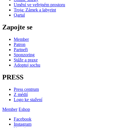
Umění ve veřejném prostoru
Troja: Zámek a labyrint
Qartal
Zapojte se
Member
Patron
Partneři
Sponzoring
Stáže a praxe
Adoptuj sochu
PRESS
Press centrum
Z médií
Logo ke stažení
Member
Eshop
Facebook
Instagram