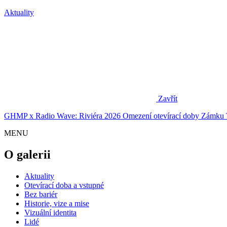
Aktuality
Zavřít
GHMP x Radio Wave: Riviéra 2026
Omezení otevírací doby Zámku 
MENU
O galerii
Aktuality
Otevírací doba a vstupné
Bez bariér
Historie, vize a mise
Vizuální identita
Lidé