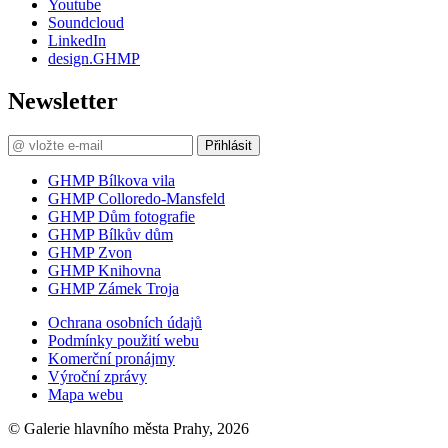
Youtube
Soundcloud
LinkedIn
design.GHMP
Newsletter
Přihlásit
GHMP Bílkova vila
GHMP Colloredo-Mansfeld
GHMP Dům fotografie
GHMP Bílkův dům
GHMP Zvon
GHMP Knihovna
GHMP Zámek Troja
Ochrana osobních údajů
Podmínky použití webu
Komerční pronájmy
Výroční zprávy
Mapa webu
© Galerie hlavního města Prahy, 2026