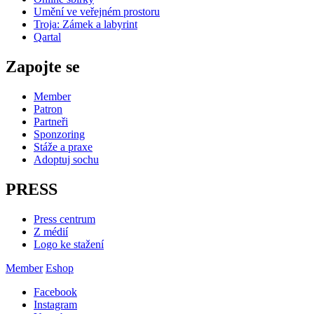
Umění ve veřejném prostoru
Troja: Zámek a labyrint
Qartal
Zapojte se
Member
Patron
Partneři
Sponzoring
Stáže a praxe
Adoptuj sochu
PRESS
Press centrum
Z médií
Logo ke stažení
Member
Eshop
Facebook
Instagram