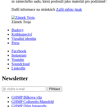
ze zámeckého sadu, která poslouží jako materiál pro podzimně
Další informace na stránkách
Zažít město jinak
Zámek Troja
Budovy
Knihkupectví
Vizuální identita
Press
Facebook
Instagram
Youtube
Soundcloud
LinkedIn
Newsletter
Přihlásit
GHMP Bílkova vila
GHMP Colloredo-Mansfeld
GHMP Dům fotografie