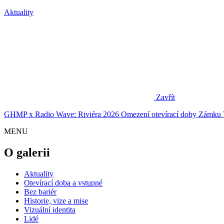
Aktuality
Zavřít
GHMP x Radio Wave: Riviéra 2026
Omezení otevírací doby Zámku 
MENU
O galerii
Aktuality
Otevírací doba a vstupné
Bez bariér
Historie, vize a mise
Vizuální identita
Lidé