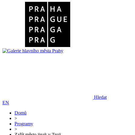
Hledat
EN
Domů
>
Programy
>
Zažít město jinak v Troji