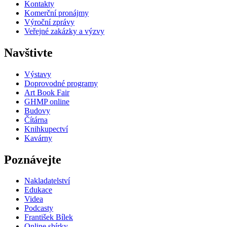
Kontakty
Komerční pronájmy
Výroční zprávy
Veřejné zakázky a výzvy
Navštivte
Výstavy
Doprovodné programy
Art Book Fair
GHMP online
Budovy
Čítárna
Knihkupectví
Kavárny
Poznávejte
Nakladatelství
Edukace
Videa
Podcasty
František Bílek
Online sbírky