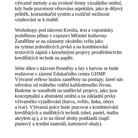
výtvarné metody a na zvolené formy vizuálního umění,
kdy bude pozornost věnována aspektům, jako je dějový
průběh, komunikační systém a rozličné možnosti
vztahování se k realitě.
Workshopy pod názvem Kresba, text a vzpomínky
proběhnou přímo v expozici Městské knihovny.
Zaměříme se na záznamy okolního světa jako
na rytmus jednotlivých prvků a na kombinování
textových zápisů s kresebnými projevy prostřednictvím
kreslířských technik na papíře.
Série dílen s názvem Proměny a hry s barvou se bude
realizovat v zázemí Edukačního centra GHMP.
Výtvarné reflexe budou zaměřeny na postupy, které nás
odvedou od reálného vidění každodenního života.
Budeme se soustředit na umělecké projevy, jako jsou
konceptuální a abstraktní umění a na základní prvky
výtvarného vyjadřování (barva, světlo, linka, obrys
a tvar). Výtvarná práce bude pracovat s kombinování
kreslířských a malířských technik (uhel, pastel, malba
akrylem aj.), a to na různé druhy podkladů (např.
plastový a textilní materiál, kartonové obaly).