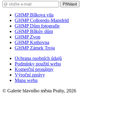
Přihlásit
GHMP Bílkova vila
GHMP Colloredo-Mansfeld
GHMP Dům fotografie
GHMP Bílkův dům
GHMP Zvon
GHMP Knihovna
GHMP Zámek Troja
Ochrana osobních údajů
Podmínky použití webu
Komerční pronájmy
Výroční zprávy
Mapa webu
© Galerie hlavního města Prahy, 2026