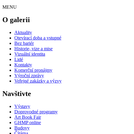
MENU
O galerii
Aktuality
Otevírací doba a vstupné
Bez bariér
Historie, vize a mise
Vizuální identita
Lidé
Kontakty
Komerční pronájmy
Výroční zprávy
Veřejné zakázky a výzvy
Navštivte
Výstavy
Doprovodné programy
Art Book Fair
GHMP online
Budovy
Čítárna