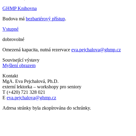
GHMP Knihovna
Budova má
bezbariérový přístup
.
Vstupné
dobrovolné
Omezená kapacita, nutná rezervace
eva.pejchalova@ghmp.cz
Související výstavy
Myšlení obrazem
Kontakt
MgA. Eva Pejchalová, Ph.D.
externí lektorka – workshopy pro seniory
T (+420) 721 328 021
E
eva.pejchalova@ghmp.cz
Adresa stránky byla zkopírována do schránky.