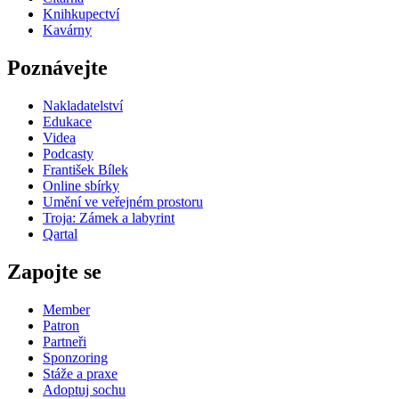
Knihkupectví
Kavárny
Poznávejte
Nakladatelství
Edukace
Videa
Podcasty
František Bílek
Online sbírky
Umění ve veřejném prostoru
Troja: Zámek a labyrint
Qartal
Zapojte se
Member
Patron
Partneři
Sponzoring
Stáže a praxe
Adoptuj sochu