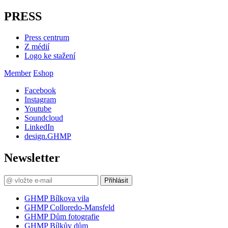
PRESS
Press centrum
Z médií
Logo ke stažení
Member
Eshop
Facebook
Instagram
Youtube
Soundcloud
LinkedIn
design.GHMP
Newsletter
Přihlásit
GHMP Bílkova vila
GHMP Colloredo-Mansfeld
GHMP Dům fotografie
GHMP Bílkův dům