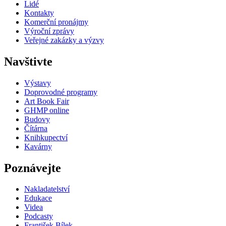
Lidé
Kontakty
Komerční pronájmy
Výroční zprávy
Veřejné zakázky a výzvy
Navštivte
Výstavy
Doprovodné programy
Art Book Fair
GHMP online
Budovy
Čítárna
Knihkupectví
Kavárny
Poznávejte
Nakladatelství
Edukace
Videa
Podcasty
František Bílek