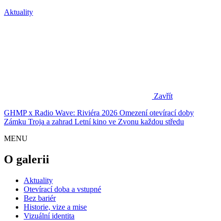
Aktuality
Zavřít
GHMP x Radio Wave: Riviéra 2026
Omezení otevírací doby
Zámku Troja a zahrad
Letní kino ve Zvonu každou středu
MENU
O galerii
Aktuality
Otevírací doba a vstupné
Bez bariér
Historie, vize a mise
Vizuální identita