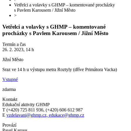
Vetřelci a volavky s GHMP – komentované procházky
s Pavlem Karousem / Jižní Město
>
Vetřelci a volavky s GHMP – komentované
procházky s Pavlem Karousem / Jižní Město
Termín a čas
26. 2. 2023, 14 h
Jižní Město
Sraz ve 14 h u výstupu metra Roztyly (dříve Primátora Vacka)
Vstupné
zdarma
Kontakt
Edukační aktivity GHMP
T (+420) 725 811 936, (+420) 606 612 987
E
vzdelavani@ghmp.cz, edukace@ghmp.cz
Provází
Pavel Karous