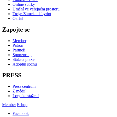
Online sbírky
Umění ve veřejném prostoru
Troja: Zámek a labyrint
Qartal
Zapojte se
Member
Patron
Partneři
Sponzoring
Stáže a praxe
Adoptuj sochu
PRESS
Press centrum
Z médií
Logo ke stažení
Member
Eshop
Facebook