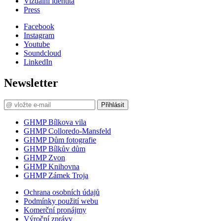
Vizuální identita
Press
Facebook
Instagram
Youtube
Soundcloud
LinkedIn
Newsletter
Přihlásit
GHMP Bílkova vila
GHMP Colloredo-Mansfeld
GHMP Dům fotografie
GHMP Bílkův dům
GHMP Zvon
GHMP Knihovna
GHMP Zámek Troja
Ochrana osobních údajů
Podmínky použití webu
Komerční pronájmy
Výroční zprávy