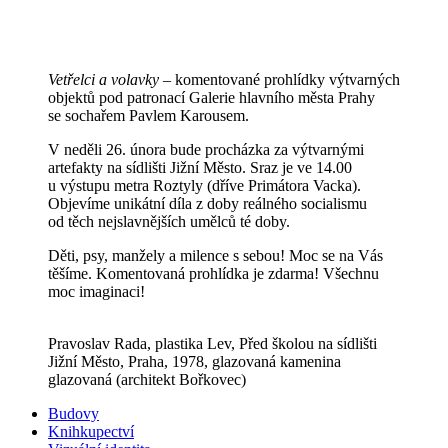
Vetřelci a volavky
– komentované prohlídky výtvarných
objektů pod patronací Galerie hlavního města Prahy
se sochařem Pavlem Karousem.
V neděli 26. února bude procházka za výtvarnými
artefakty na sídlišti Jižní Město. Sraz je ve 14.00
u výstupu metra Roztyly (dříve Primátora Vacka).
Objevíme unikátní díla z doby reálného socialismu
od těch nejslavnějších umělců té doby.
Děti, psy, manžely a milence s sebou! Moc se na Vás
těšíme. Komentovaná prohlídka je zdarma! Všechnu
moc imaginaci!
Pravoslav Rada, plastika Lev, Před školou na sídlišti
Jižní Město, Praha, 1978, glazovaná kamenina
glazovaná (architekt Bořkovec)
Budovy
Knihkupectví