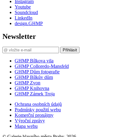
Instagram
Youtube
Soundcloud
LinkedIn
design.GHMP
Newsletter
Přihlásit
GHMP Bílkova vila
GHMP Colloredo-Mansfeld
GHMP Dům fotografie
GHMP Bílkův dům
GHMP Zvon
GHMP Knihovna
GHMP Zámek Troja
Ochrana osobních údajů
Podmínky použití webu
Komerční pronájmy
Výroční zprávy
Mapa webu
© Galerie hlavního města Prahy, 2026