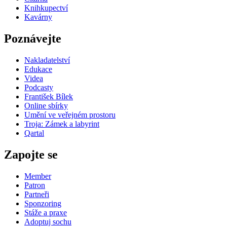
Knihkupectví
Kavárny
Poznávejte
Nakladatelství
Edukace
Videa
Podcasty
František Bílek
Online sbírky
Umění ve veřejném prostoru
Troja: Zámek a labyrint
Qartal
Zapojte se
Member
Patron
Partneři
Sponzoring
Stáže a praxe
Adoptuj sochu