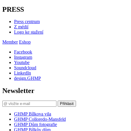
PRESS
Press centrum
Z médií
Logo ke stažení
Member
Eshop
Facebook
Instagram
Youtube
Soundcloud
LinkedIn
design.GHMP
Newsletter
Přihlásit
GHMP Bílkova vila
GHMP Colloredo-Mansfeld
GHMP Dům fotografie
GHMP Bílkův dům