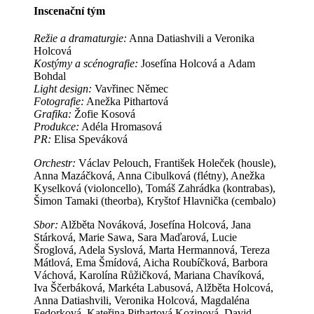
Inscenační tým
Režie a dramaturgie:
Anna Datiashvili a Veronika
Holcová
Kostýmy a scénografie:
Josefína Holcová a Adam
Bohdal
Light design:
Vavřinec Němec
Fotografie:
Anežka Pithartová
Grafika:
Žofie Kosová
Produkce:
Adéla Hromasová
PR:
Elisa Speváková
Orchestr:
Václav Pelouch, František Holeček (housle),
Anna Mazáčková, Anna Cibulková (flétny), Anežka
Kyselková (violoncello), Tomáš Zahrádka (kontrabas),
Šimon Tamaki (theorba), Kryštof Hlavnička (cembalo)
Sbor:
Alžběta Nováková, Josefína Holcová, Jana
Stárková, Marie Sawa, Sara Maďarová, Lucie
Šroglová, Adela Syslová, Marta Hermannová, Tereza
Mátlová, Ema Šmídová, Aicha Roubíčková, Barbora
Váchová, Karolína Růžičková, Mariana Chavíková,
Iva Ščerbáková, Markéta Labusová, Alžběta Holcová,
Anna Datiashvili, Veronika Holcová, Magdaléna
Fedorková, Kateřina Pithartová Kozinová, David