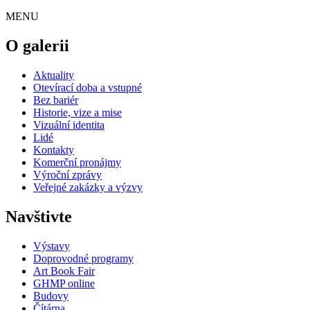
MENU
O galerii
Aktuality
Otevírací doba a vstupné
Bez bariér
Historie, vize a mise
Vizuální identita
Lidé
Kontakty
Komerční pronájmy
Výroční zprávy
Veřejné zakázky a výzvy
Navštivte
Výstavy
Doprovodné programy
Art Book Fair
GHMP online
Budovy
Čítárna