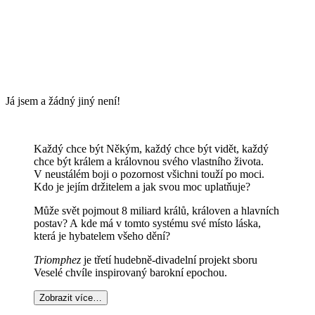
Já jsem a žádný jiný není!
Každý chce být Někým, každý chce být vidět, každý
chce být králem a královnou svého vlastního života.
V neustálém boji o pozornost všichni touží po moci.
Kdo je jejím držitelem a jak svou moc uplatňuje?
Může svět pojmout 8 miliard králů, královen a hlavních
postav? A kde má v tomto systému své místo láska,
která je hybatelem všeho dění?
Triomphez
je třetí hudebně-divadelní projekt sboru
Veselé chvíle inspirovaný barokní epochou.
Zobrazit více…