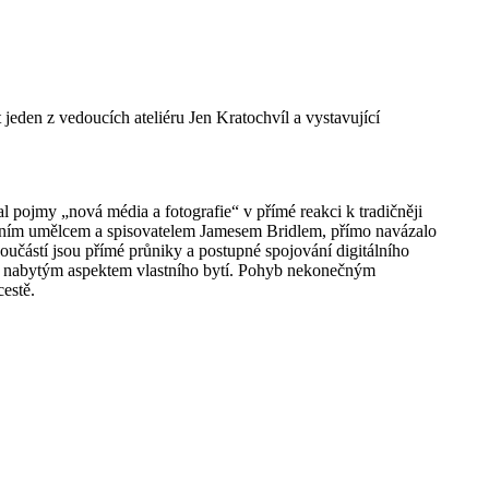
jeden z vedoucích ateliéru Jen Kratochvíl a vystavující
al pojmy „nová média a fotografie“ v přímé reakci k tradičněji
álním umělcem a spisovatelem Jamesem Bridlem, přímo navázalo
u součástí jsou přímé průniky a postupné spojování digitálního
zeně nabytým aspektem vlastního bytí. Pohyb nekonečným
cestě.