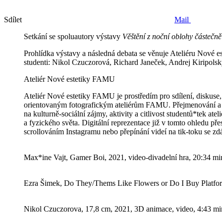
Sdílet
Mail
Setkání se spoluautory výstavy
Věštění z noční oblohy částečn
Prohlídka výstavy a následná debata se věnuje Ateliéru Nové es
studenti: Nikol Czuczorová, Richard Janeček, Andrej Kiripols
Ateliér Nové estetiky FAMU
Ateliér Nové estetiky FAMU je prostředím pro sdílení, diskuse, 
orientovaným fotografickým ateliérům FAMU. Přejmenování a u
na kulturně-sociální zájmy, aktivity a citlivost studentů*tek ate
a fyzického světa. Digitální reprezentace již v tomto ohledu p
scrollováním Instagramu nebo přepínání videí na tik-toku se zdá
Max*ine Vajt, Gamer Boi, 2021, video-divadelní hra, 20:34 mi
Ezra Šimek, Do They/Thems Like Flowers or Do I Buy Platfor
Nikol Czuczorova, 17,8 cm, 2021, 3D animace, video, 4:43 mi