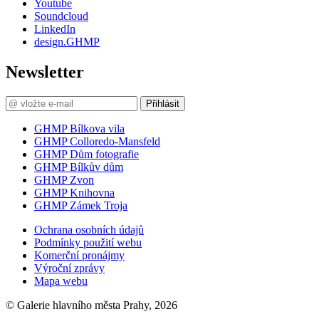
Youtube
Soundcloud
LinkedIn
design.GHMP
Newsletter
Přihlásit
GHMP Bílkova vila
GHMP Colloredo-Mansfeld
GHMP Dům fotografie
GHMP Bílkův dům
GHMP Zvon
GHMP Knihovna
GHMP Zámek Troja
Ochrana osobních údajů
Podmínky použití webu
Komerční pronájmy
Výroční zprávy
Mapa webu
© Galerie hlavního města Prahy, 2026