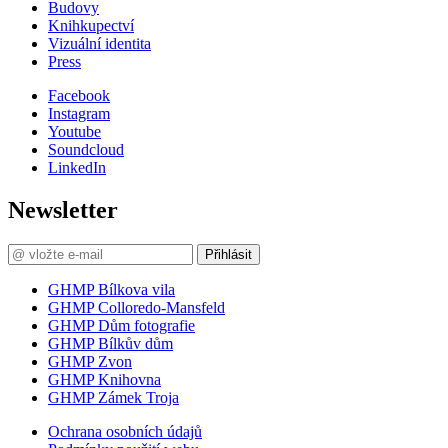
Budovy
Knihkupectví
Vizuální identita
Press
Facebook
Instagram
Youtube
Soundcloud
LinkedIn
Newsletter
Přihlásit
GHMP Bílkova vila
GHMP Colloredo-Mansfeld
GHMP Dům fotografie
GHMP Bílkův dům
GHMP Zvon
GHMP Knihovna
GHMP Zámek Troja
Ochrana osobních údajů