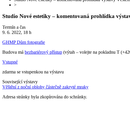
>
Studio Nové estetiky – komentovaná prohlídka výstav
Termín a čas
9. 6. 2022, 18 h
GHMP Dům fotografie
Budova má
bezbariérový přístup
(výtah – volejte na pokladnu T (+42
Vstupné
zdarma se vstupenkou na výstavu
Související výstavy
Věštění z noční oblohy částečně zakryté mraky
Adresa stránky byla zkopírována do schránky.