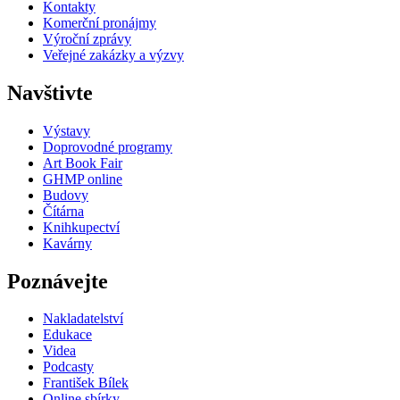
Kontakty
Komerční pronájmy
Výroční zprávy
Veřejné zakázky a výzvy
Navštivte
Výstavy
Doprovodné programy
Art Book Fair
GHMP online
Budovy
Čítárna
Knihkupectví
Kavárny
Poznávejte
Nakladatelství
Edukace
Videa
Podcasty
František Bílek
Online sbírky