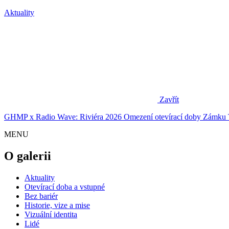
Aktuality
Zavřít
GHMP x Radio Wave: Riviéra 2026
Omezení otevírací doby Zámku 
MENU
O galerii
Aktuality
Otevírací doba a vstupné
Bez bariér
Historie, vize a mise
Vizuální identita
Lidé