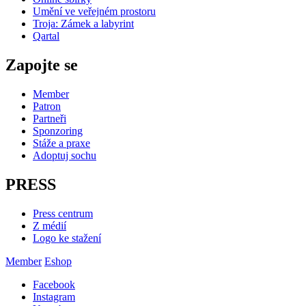
Umění ve veřejném prostoru
Troja: Zámek a labyrint
Qartal
Zapojte se
Member
Patron
Partneři
Sponzoring
Stáže a praxe
Adoptuj sochu
PRESS
Press centrum
Z médií
Logo ke stažení
Member
Eshop
Facebook
Instagram