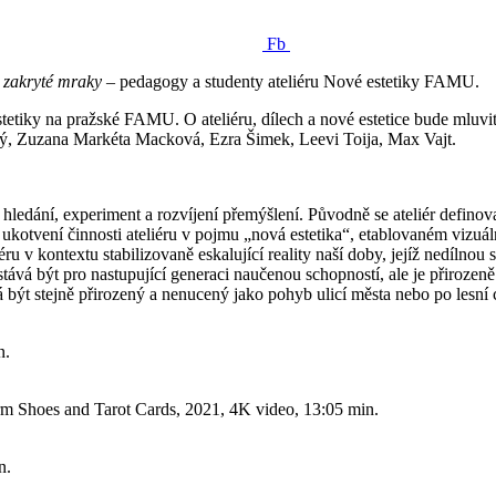
Fb
ě zakryté mraky
– pedagogy a studenty ateliéru Nové estetiky FAMU.
tetiky na pražské FAMU. O ateliéru, dílech a nové estetice bude mluvit 
ký, Zuzana Markéta Macková, Ezra Šimek, Leevi Toija, Max Vajt.
hledání, experiment a rozvíjení přemýšlení. Původně se ateliér definov
kotvení činnosti ateliéru v pojmu „nová estetika“, etablovaném vizu
liéru v kontextu stabilizovaně eskalující reality naší doby, jejíž nedílno
řestává být pro nastupující generaci naučenou schopností, ale je přiro
 být stejně přirozený a nenucený jako pohyb ulicí města nebo po lesní 
n.
m Shoes and Tarot Cards, 2021, 4K video, 13:05 min.
n.