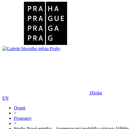
Hledat
EN
Domů
>
Programy
>
Studio Nové estetiky – komentovaná prohlídka výstavy Věštění