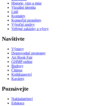
Historie, vize a mise
Vizuální identita
Lidé
Kontakty
Komerční pronájmy
Výroční zprávy
Veřejné zakázky a výzvy
Navštivte
Výstavy
Doprovodné programy
Art Book Fair
GHMP online
Budovy
Čítárna
Knihkupectví
Kavárny
Poznávejte
Nakladatelství
Edukace