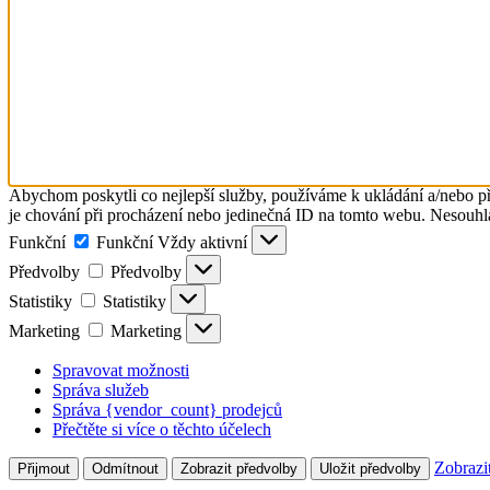
Abychom poskytli co nejlepší služby, používáme k ukládání a/nebo př
je chování při procházení nebo jedinečná ID na tomto webu. Nesouhlas
Funkční
Funkční
Vždy aktivní
Předvolby
Předvolby
Statistiky
Statistiky
Marketing
Marketing
Spravovat možnosti
Správa služeb
Správa {vendor_count} prodejců
Přečtěte si více o těchto účelech
Zobrazi
Přijmout
Odmítnout
Zobrazit předvolby
Uložit předvolby