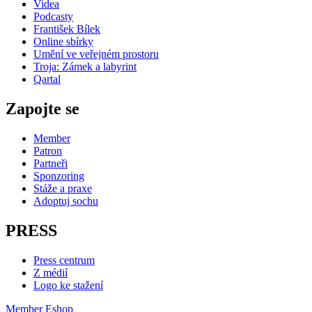
Videa
Podcasty
František Bílek
Online sbírky
Umění ve veřejném prostoru
Troja: Zámek a labyrint
Qartal
Zapojte se
Member
Patron
Partneři
Sponzoring
Stáže a praxe
Adoptuj sochu
PRESS
Press centrum
Z médií
Logo ke stažení
Member
Eshop