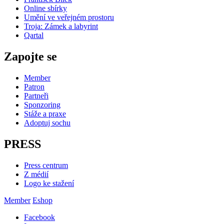
Online sbírky
Umění ve veřejném prostoru
Troja: Zámek a labyrint
Qartal
Zapojte se
Member
Patron
Partneři
Sponzoring
Stáže a praxe
Adoptuj sochu
PRESS
Press centrum
Z médií
Logo ke stažení
Member
Eshop
Facebook