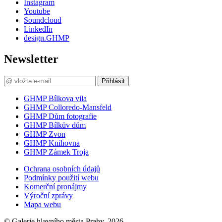
Instagram
Youtube
Soundcloud
LinkedIn
design.GHMP
Newsletter
Přihlásit
GHMP Bílkova vila
GHMP Colloredo-Mansfeld
GHMP Dům fotografie
GHMP Bílkův dům
GHMP Zvon
GHMP Knihovna
GHMP Zámek Troja
Ochrana osobních údajů
Podmínky použití webu
Komerční pronájmy
Výroční zprávy
Mapa webu
© Galerie hlavního města Prahy, 2026