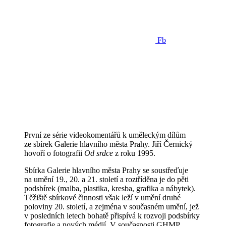
Fb
První ze série videokomentářů k uměleckým dílům
ze sbírek Galerie hlavního města Prahy. Jiří Černický
hovoří o fotografii
Od srdce
z roku 1995.
Sbírka Galerie hlavního města Prahy se soustřeďuje
na umění 19., 20. a 21. století a roztříděna je do pěti
podsbírek (malba, plastika, kresba, grafika a nábytek).
Těžiště sbírkové činnosti však leží v umění druhé
poloviny 20. století, a zejména v současném umění, jež
v posledních letech bohatě přispívá k rozvoji podsbírky
fotografie a nových médií. V současnosti GHMP