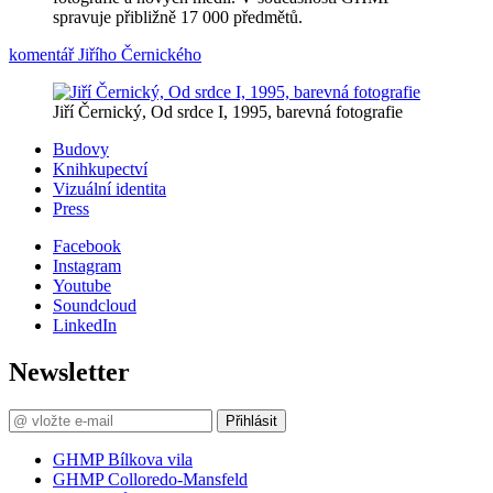
spravuje přibližně 17 000 předmětů.
komentář Jiřího Černického
Jiří Černický, Od srdce I, 1995, barevná fotografie
Budovy
Knihkupectví
Vizuální identita
Press
Facebook
Instagram
Youtube
Soundcloud
LinkedIn
Newsletter
Přihlásit
GHMP Bílkova vila
GHMP Colloredo-Mansfeld