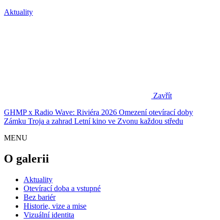
Aktuality
Zavřít
GHMP x Radio Wave: Riviéra 2026
Omezení otevírací doby
Zámku Troja a zahrad
Letní kino ve Zvonu každou středu
MENU
O galerii
Aktuality
Otevírací doba a vstupné
Bez bariér
Historie, vize a mise
Vizuální identita