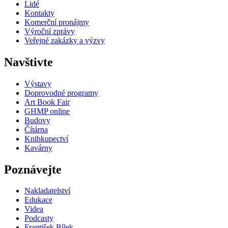
Lidé
Kontakty
Komerční pronájmy
Výroční zprávy
Veřejné zakázky a výzvy
Navštivte
Výstavy
Doprovodné programy
Art Book Fair
GHMP online
Budovy
Čítárna
Knihkupectví
Kavárny
Poznávejte
Nakladatelství
Edukace
Videa
Podcasty
František Bílek