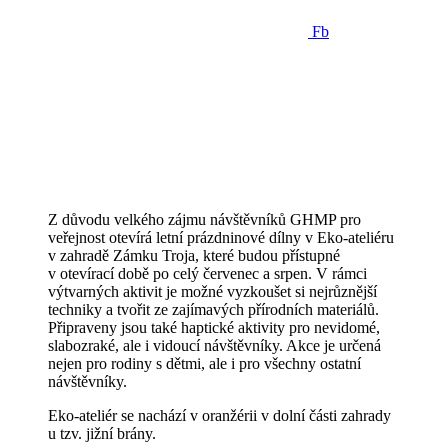
Fb
Z důvodu velkého zájmu návštěvníků GHMP pro
veřejnost otevírá letní prázdninové dílny v Eko-ateliéru
v zahradě Zámku Troja, které budou přístupné
v otevírací době po celý červenec a srpen. V rámci
výtvarných aktivit je možné vyzkoušet si nejrůznější
techniky a tvořit ze zajímavých přírodních materiálů.
Připraveny jsou také haptické aktivity pro nevidomé,
slabozraké, ale i vidoucí návštěvníky. Akce je určená
nejen pro rodiny s dětmi, ale i pro všechny ostatní
návštěvníky.
Eko-ateliér se nachází v oranžérii v dolní části zahrady
u tzv. jižní brány.