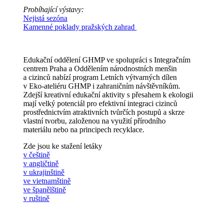
Probíhající výstavy:
Nejistá sezóna
Kamenné poklady pražských zahrad
Edukační oddělení GHMP ve spolupráci s Integračním
centrem Praha a Oddělením národnostních menšin
a cizinců nabízí program Letních výtvarných dílen
v Eko-ateliéru GHMP i zahraničním návštěvníkům.
Zdejší kreativní edukační aktivity s přesahem k ekologii
mají velký potenciál pro efektivní integraci cizinců
prostřednictvím atraktivních tvůrčích postupů a skrze
vlastní tvorbu, založenou na využití přírodního
materiálu nebo na principech recyklace.
Zde jsou ke stažení letáky
v češtině
v angličtině
v ukrajinštině
ve vietnamštině
ve španělštině
v ruštině