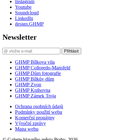
Instagram
Youtube
Soundcloud
LinkedIn
design.GHMP
Newsletter
Přihlásit
GHMP Bílkova vila
GHMP Colloredo-Mansfeld
GHMP Dům fotografie
GHMP Bílkův dům
GHMP Zvon
GHMP Knihovna
GHMP Zámek Troja
Ochrana osobních údajů
Podmínky použití webu
Komerční pronájmy
Výroční zprávy
Mapa webu
© Galerie hlavního města Prahy, 2026