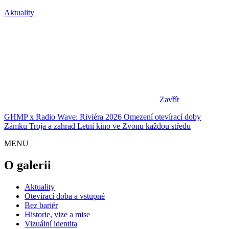
Aktuality
Zavřít
GHMP x Radio Wave: Riviéra 2026
Omezení otevírací doby
Zámku Troja a zahrad
Letní kino ve Zvonu každou středu
MENU
O galerii
Aktuality
Otevírací doba a vstupné
Bez bariér
Historie, vize a mise
Vizuální identita