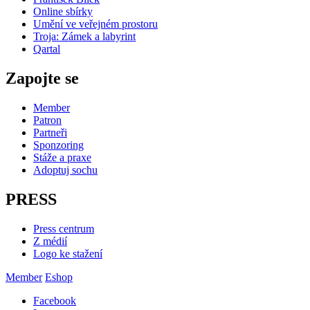
Online sbírky
Umění ve veřejném prostoru
Troja: Zámek a labyrint
Qartal
Zapojte se
Member
Patron
Partneři
Sponzoring
Stáže a praxe
Adoptuj sochu
PRESS
Press centrum
Z médií
Logo ke stažení
Member
Eshop
Facebook