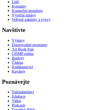
Lidé
Kontakty
Komerční pronájmy
Výroční zprávy
Veřejné zakázky a výzvy
Navštivte
Výstavy
Doprovodné programy
Art Book Fair
GHMP online
Budovy
Čítárna
Knihkupectví
Kavárny
Poznávejte
Nakladatelství
Edukace
Videa
Podcasty
František Bílek