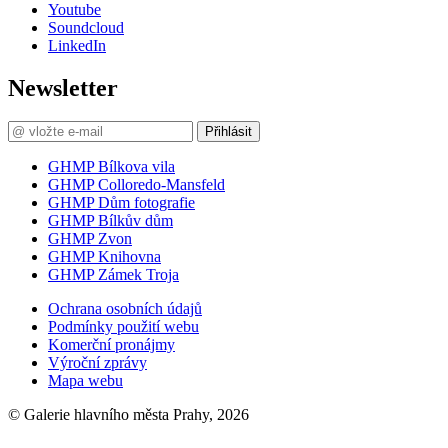
Youtube
Soundcloud
LinkedIn
Newsletter
Přihlásit
GHMP Bílkova vila
GHMP Colloredo-Mansfeld
GHMP Dům fotografie
GHMP Bílkův dům
GHMP Zvon
GHMP Knihovna
GHMP Zámek Troja
Ochrana osobních údajů
Podmínky použití webu
Komerční pronájmy
Výroční zprávy
Mapa webu
© Galerie hlavního města Prahy, 2026