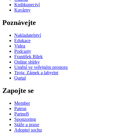
Knihkupectví
Kavárny
Poznávejte
Nakladatelství
Edukace
Videa
Podcasty
František Bílek
Online sbírky
Umění ve veřejném prostoru
Troja: Zámek a labyrint
Qartal
Zapojte se
Member
Patron
Partneři
Sponzoring
Stáže a praxe
Adoptuj sochu