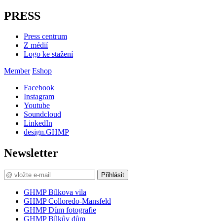
PRESS
Press centrum
Z médií
Logo ke stažení
Member
Eshop
Facebook
Instagram
Youtube
Soundcloud
LinkedIn
design.GHMP
Newsletter
Přihlásit
GHMP Bílkova vila
GHMP Colloredo-Mansfeld
GHMP Dům fotografie
GHMP Bílkův dům