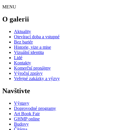
MENU
O galerii
Aktuality
Otevírací doba a vstupné
Bez bariér
Historie, vize a mise
Vizuální identita
Lidé
Kontakty
Komerční pronájmy
Výroční zprávy
Veřejné zakázky a výzvy
Navštivte
Výstavy
Doprovodné programy
Art Book Fair
GHMP online
Budovy
Čítárna