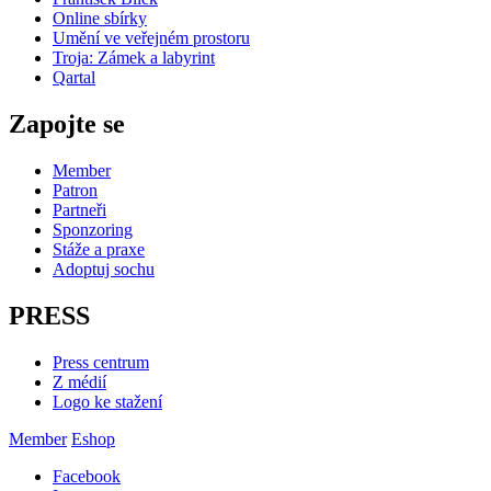
Online sbírky
Umění ve veřejném prostoru
Troja: Zámek a labyrint
Qartal
Zapojte se
Member
Patron
Partneři
Sponzoring
Stáže a praxe
Adoptuj sochu
PRESS
Press centrum
Z médií
Logo ke stažení
Member
Eshop
Facebook