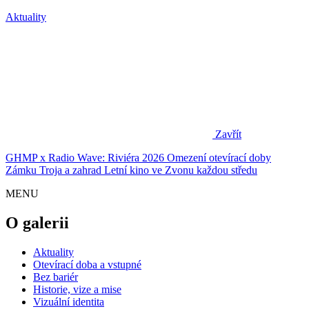
Aktuality
Zavřít
GHMP x Radio Wave: Riviéra 2026
Omezení otevírací doby
Zámku Troja a zahrad
Letní kino ve Zvonu každou středu
MENU
O galerii
Aktuality
Otevírací doba a vstupné
Bez bariér
Historie, vize a mise
Vizuální identita