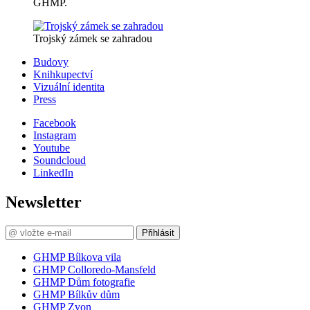
GHMP.
Trojský zámek se zahradou
Budovy
Knihkupectví
Vizuální identita
Press
Facebook
Instagram
Youtube
Soundcloud
LinkedIn
Newsletter
Přihlásit
GHMP Bílkova vila
GHMP Colloredo-Mansfeld
GHMP Dům fotografie
GHMP Bílkův dům
GHMP Zvon