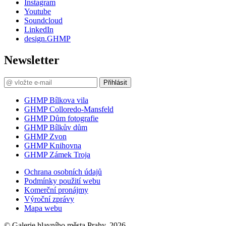
Instagram
Youtube
Soundcloud
LinkedIn
design.GHMP
Newsletter
Přihlásit
GHMP Bílkova vila
GHMP Colloredo-Mansfeld
GHMP Dům fotografie
GHMP Bílkův dům
GHMP Zvon
GHMP Knihovna
GHMP Zámek Troja
Ochrana osobních údajů
Podmínky použití webu
Komerční pronájmy
Výroční zprávy
Mapa webu
© Galerie hlavního města Prahy, 2026