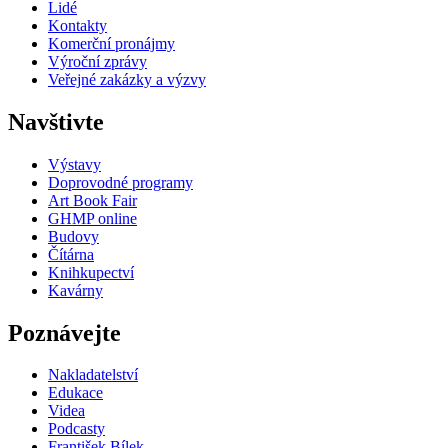
Lidé
Kontakty
Komerční pronájmy
Výroční zprávy
Veřejné zakázky a výzvy
Navštivte
Výstavy
Doprovodné programy
Art Book Fair
GHMP online
Budovy
Čítárna
Knihkupectví
Kavárny
Poznávejte
Nakladatelství
Edukace
Videa
Podcasty
František Bílek