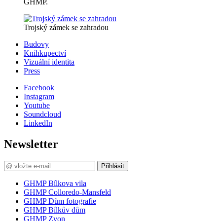
GHMP.
Trojský zámek se zahradou
Budovy
Knihkupectví
Vizuální identita
Press
Facebook
Instagram
Youtube
Soundcloud
LinkedIn
Newsletter
Přihlásit
GHMP Bílkova vila
GHMP Colloredo-Mansfeld
GHMP Dům fotografie
GHMP Bílkův dům
GHMP Zvon