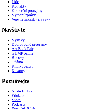
Lidé
Kontakty
Komerční pronájmy
Výroční zprávy
Veřejné zakázky a výzvy
Navštivte
Výstavy
Doprovodné programy
Art Book Fair
GHMP online
Budovy
Čítárna
Knihkupectví
Kavárny
Poznávejte
Nakladatelství
Edukace
Videa
Podcasty
František Bílek