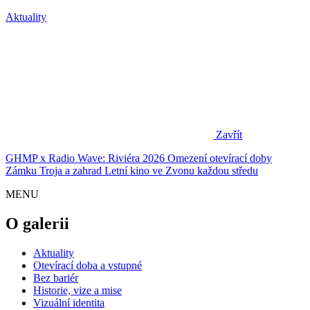
Aktuality
Zavřít
GHMP x Radio Wave: Riviéra 2026
Omezení otevírací doby
Zámku Troja a zahrad
Letní kino ve Zvonu každou středu
MENU
O galerii
Aktuality
Otevírací doba a vstupné
Bez bariér
Historie, vize a mise
Vizuální identita