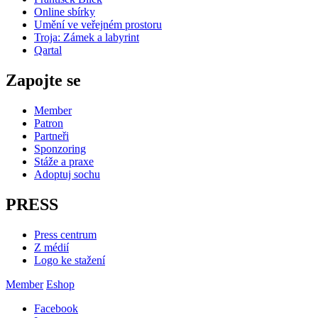
Online sbírky
Umění ve veřejném prostoru
Troja: Zámek a labyrint
Qartal
Zapojte se
Member
Patron
Partneři
Sponzoring
Stáže a praxe
Adoptuj sochu
PRESS
Press centrum
Z médií
Logo ke stažení
Member
Eshop
Facebook