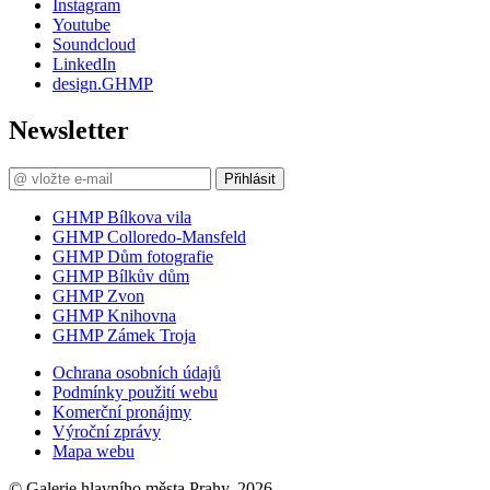
Instagram
Youtube
Soundcloud
LinkedIn
design.GHMP
Newsletter
Přihlásit
GHMP Bílkova vila
GHMP Colloredo-Mansfeld
GHMP Dům fotografie
GHMP Bílkův dům
GHMP Zvon
GHMP Knihovna
GHMP Zámek Troja
Ochrana osobních údajů
Podmínky použití webu
Komerční pronájmy
Výroční zprávy
Mapa webu
© Galerie hlavního města Prahy, 2026