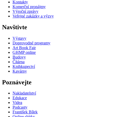
Kontakty
Komerční pronájmy
Výroční zprávy
Veřejné zakázky a výzvy
Navštivte
Výstavy
Doprovodné programy
Art Book Fair
GHMP online
Budovy
Čítárna
Knihkupectví
Kavárny
Poznávejte
Nakladatelství
Edukace
Videa
Podcasty
František Bílek
Online sbírky