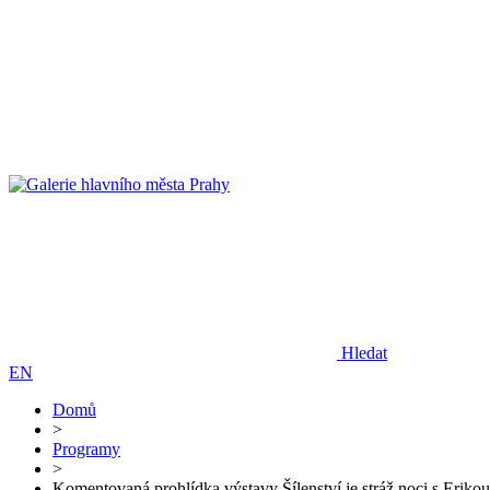
Hledat
EN
Domů
>
Programy
>
Komentovaná prohlídka výstavy Šílenství je stráž noci s Eri