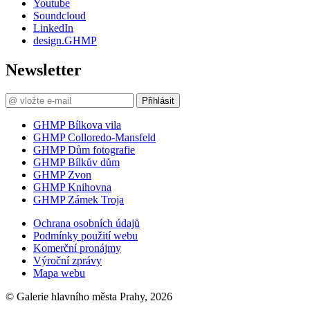
Youtube
Soundcloud
LinkedIn
design.GHMP
Newsletter
Přihlásit
GHMP Bílkova vila
GHMP Colloredo-Mansfeld
GHMP Dům fotografie
GHMP Bílkův dům
GHMP Zvon
GHMP Knihovna
GHMP Zámek Troja
Ochrana osobních údajů
Podmínky použití webu
Komerční pronájmy
Výroční zprávy
Mapa webu
© Galerie hlavního města Prahy, 2026