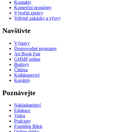
Kontakty
Komerční pronájmy
Výroční zprávy
Veřejné zakázky a výzvy
Navštivte
Výstavy
Doprovodné programy
Art Book Fair
GHMP online
Budovy
Čítárna
Knihkupectví
Kavárny
Poznávejte
Nakladatelství
Edukace
Videa
Podcasty
František Bílek
Online sbírky