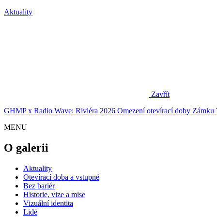
Aktuality
Zavřít
GHMP x Radio Wave: Riviéra 2026
Omezení otevírací doby Zámku 
MENU
O galerii
Aktuality
Otevírací doba a vstupné
Bez bariér
Historie, vize a mise
Vizuální identita
Lidé