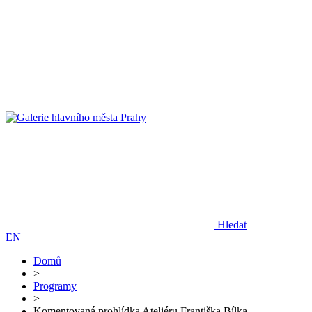
Hledat
EN
Domů
>
Programy
>
Komentovaná prohlídka Ateliéru Františka Bílka