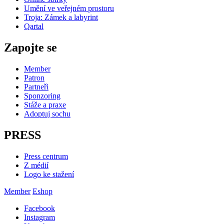
Umění ve veřejném prostoru
Troja: Zámek a labyrint
Qartal
Zapojte se
Member
Patron
Partneři
Sponzoring
Stáže a praxe
Adoptuj sochu
PRESS
Press centrum
Z médií
Logo ke stažení
Member
Eshop
Facebook
Instagram