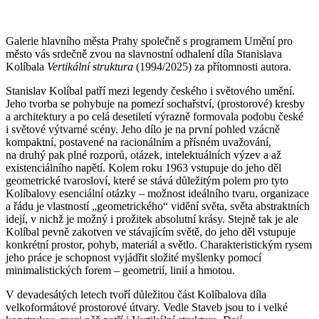
Galerie hlavního města Prahy společně s programem Umění pro
město vás srdečně zvou na slavnostní odhalení díla Stanislava
Kolíbala
Vertikální struktura
(1994/2025) za přítomnosti autora.
Stanislav Kolíbal patří mezi legendy českého i světového umění.
Jeho tvorba se pohybuje na pomezí sochařství, (prostorové) kresby
a architektury a po celá desetiletí výrazně formovala podobu české
i světové výtvarné scény. Jeho dílo je na první pohled vzácně
kompaktní, postavené na racionálním a přísném uvažování,
na druhý pak plné rozporů, otázek, intelektuálních výzev a až
existenciálního napětí. Kolem roku 1963 vstupuje do jeho děl
geometrické tvarosloví, které se stává důležitým polem pro tyto
Kolíbalovy esenciální otázky – možnost ideálního tvaru, organizace
a řádu je vlastností „geometrického“ vidění světa, světa abstraktních
idejí, v nichž je možný i prožitek absolutní krásy. Stejně tak je ale
Kolíbal pevně zakotven ve stávajícím světě, do jeho děl vstupuje
konkrétní prostor, pohyb, materiál a světlo. Charakteristickým rysem
jeho práce je schopnost vyjádřit složité myšlenky pomocí
minimalistických forem – geometrií, linií a hmotou.
V devadesátých letech tvoří důležitou část Kolíbalova díla
velkoformátové prostorové útvary. Vedle Staveb jsou to i velké