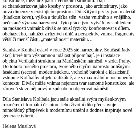
konstrukce, mezi něž patří i Vertikální struktura. Dají
se charakterizovat jako kresby v prostoru, jako architektury, jako
nová dimenze v existujícím prostoru. Důležitými prvky jsou materiál
(hladkost kovu), výška a tloušťka stěn, vazba vnitřního a vnějšího,
nečekaně výrazná barevnost. Tyto práce jsou vytvářeny s ohledem
na možnosti vnímání: divák se musí fyzicky konfrontovat s dílem,
obcházet ho, nahlížet z různých úhlů a perspektiv, vnímat fragmenty,
větší či menší části, „materiálnost“ materiálu…
Stanislav Kolíbal oslaví v roce 2025 sté narozeniny. Součástí řady
akcí, které tuto významnou událost připomínají, je i instalace
objektu Vertikální struktura na Mariánském náměstí, v srdci Prahy.
Do tohoto rušného prostoru, tvořeného čtyřmi naprosto odlišnými
fasádami (secesní, modernistickou, vrcholně barokní a klasicistní)
vstupuje Kolíbalův objekt radikálně, ale s maximálním pochopením
kontextu. Divák může vnímat nejenom tvar samotné konstrukce, ale
zároveň skrze něj novým způsobem objevovat náměstí.
Díla Stanislava Kolíbala jsou stále aktuální svým myšlenkovým
rozměrem i formální čistotou. Jeho životní dílo představuje
mimořádný příspěvek k modernímu umění a dodnes inspiruje nové
generace tvůrců.
Helena Musilová