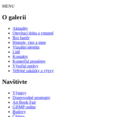
MENU
O galerii
Aktuality
Otevírací doba a vstupné
Bez bariér
Historie, vize a mise
Vizuální identita
Lidé
Kontakty
Komerční pronájmy
Výroční zprávy
Veřejné zakázky a výzvy
Navštivte
Výstavy
Doprovodné programy
Art Book Fair
GHMP online
Budovy
Čítárna