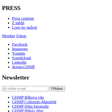
PRESS
Press centrum
Z médií
Logo ke stažení
Member
Eshop
Facebook
Instagram
Youtube
Soundcloud
LinkedIn
design.GHMP
Newsletter
Přihlásit
GHMP Bílkova vila
GHMP Colloredo-Mansfeld
GHMP Dům fotografie
GHMP Bílkův dům