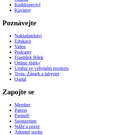
Knihkupectví
Kavárny
Poznávejte
Nakladatelství
Edukace
Videa
Podcasty
František Bílek
Online sbírky
Umění ve veřejném prostoru
Troja: Zámek a labyrint
Qartal
Zapojte se
Member
Patron
Partneři
Sponzoring
Stáže a praxe
Adoptuj sochu