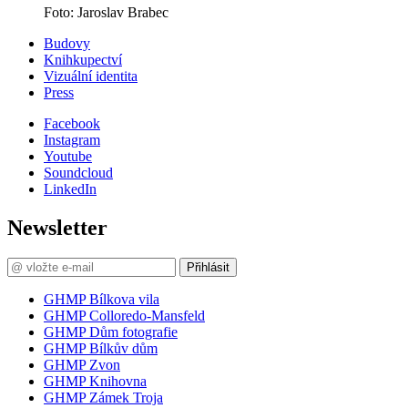
Foto: Jaroslav Brabec
Budovy
Knihkupectví
Vizuální identita
Press
Facebook
Instagram
Youtube
Soundcloud
LinkedIn
Newsletter
Přihlásit
GHMP Bílkova vila
GHMP Colloredo-Mansfeld
GHMP Dům fotografie
GHMP Bílkův dům
GHMP Zvon
GHMP Knihovna
GHMP Zámek Troja