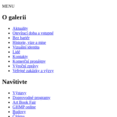
MENU
O galerii
Aktuality
Otevírací doba a vstupné
Bez bariér
Historie, vize a mise
Vizuální identita
Lidé
Kontakty
Komerční pronájmy
Výroční zprávy
Veřejné zakázky a výzvy
Navštivte
Výstavy
Doprovodné programy
Art Book Fair
GHMP online
Budovy
Čítárna