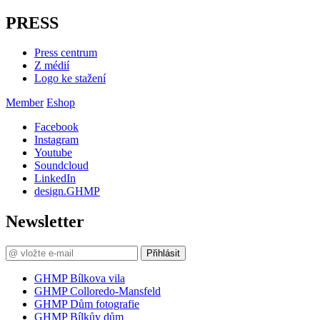
PRESS
Press centrum
Z médií
Logo ke stažení
Member
Eshop
Facebook
Instagram
Youtube
Soundcloud
LinkedIn
design.GHMP
Newsletter
Přihlásit
GHMP Bílkova vila
GHMP Colloredo-Mansfeld
GHMP Dům fotografie
GHMP Bílkův dům