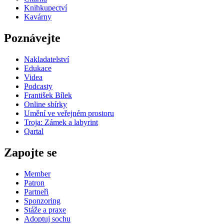
Knihkupectví
Kavárny
Poznávejte
Nakladatelství
Edukace
Videa
Podcasty
František Bílek
Online sbírky
Umění ve veřejném prostoru
Troja: Zámek a labyrint
Qartal
Zapojte se
Member
Patron
Partneři
Sponzoring
Stáže a praxe
Adoptuj sochu