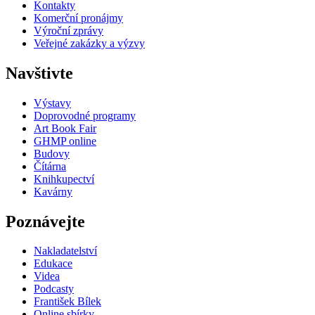
Kontakty
Komerční pronájmy
Výroční zprávy
Veřejné zakázky a výzvy
Navštivte
Výstavy
Doprovodné programy
Art Book Fair
GHMP online
Budovy
Čítárna
Knihkupectví
Kavárny
Poznávejte
Nakladatelství
Edukace
Videa
Podcasty
František Bílek
Online sbírky