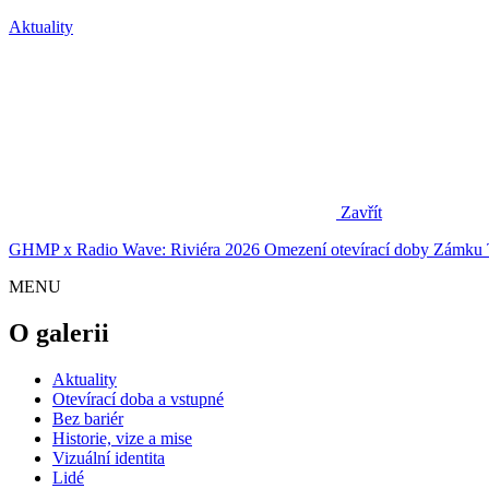
Aktuality
Zavřít
GHMP x Radio Wave: Riviéra 2026
Omezení otevírací doby Zámku 
MENU
O galerii
Aktuality
Otevírací doba a vstupné
Bez bariér
Historie, vize a mise
Vizuální identita
Lidé