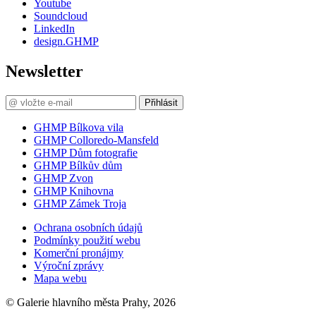
Youtube
Soundcloud
LinkedIn
design.GHMP
Newsletter
Přihlásit
GHMP Bílkova vila
GHMP Colloredo-Mansfeld
GHMP Dům fotografie
GHMP Bílkův dům
GHMP Zvon
GHMP Knihovna
GHMP Zámek Troja
Ochrana osobních údajů
Podmínky použití webu
Komerční pronájmy
Výroční zprávy
Mapa webu
© Galerie hlavního města Prahy, 2026