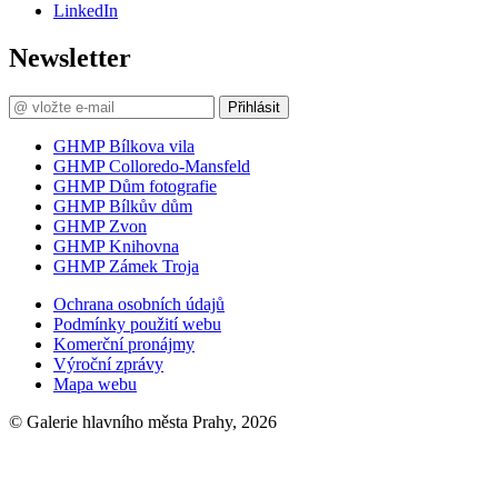
LinkedIn
Newsletter
Přihlásit
GHMP Bílkova vila
GHMP Colloredo-Mansfeld
GHMP Dům fotografie
GHMP Bílkův dům
GHMP Zvon
GHMP Knihovna
GHMP Zámek Troja
Ochrana osobních údajů
Podmínky použití webu
Komerční pronájmy
Výroční zprávy
Mapa webu
© Galerie hlavního města Prahy, 2026