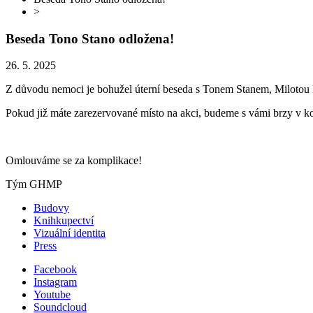
>
Beseda Tono Stano odložena!
26. 5. 2025
Z důvodu nemoci je bohužel úterní beseda s Tonem Stanem, Milotou
Pokud již máte zarezervované místo na akci, budeme s vámi brzy v k
Omlouváme se za komplikace!
Tým GHMP
Budovy
Knihkupectví
Vizuální identita
Press
Facebook
Instagram
Youtube
Soundcloud