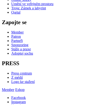
Umění ve veřejném prostoru
Troja: Zámek a labyrint
Qartal
Zapojte se
Member
Patron
Partneři
Sponzoring
Stáže a praxe
Adoptuj sochu
PRESS
Press centrum
Z médií
Logo ke stažení
Member
Eshop
Facebook
Instagram