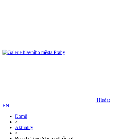
Hledat
EN
Domů
>
Aktuality
>
Beseda Tono Stano odložena!