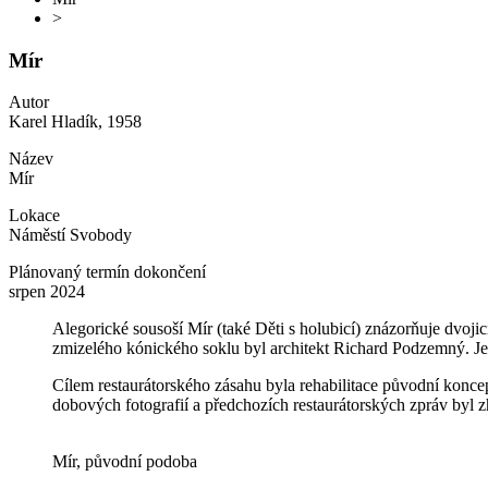
>
Mír
Autor
Karel Hladík, 1958
Název
Mír
Lokace
Náměstí Svobody
Plánovaný termín dokončení
srpen 2024
Alegorické sousoší Mír (také Děti s holubicí) znázorňuje dvoji
zmizelého kónického soklu byl architekt Richard Podzemný. Jed
Cílem restaurátorského zásahu byla rehabilitace původní koncep
dobových fotografií a předchozích restaurátorských zpráv byl
Mír, původní podoba