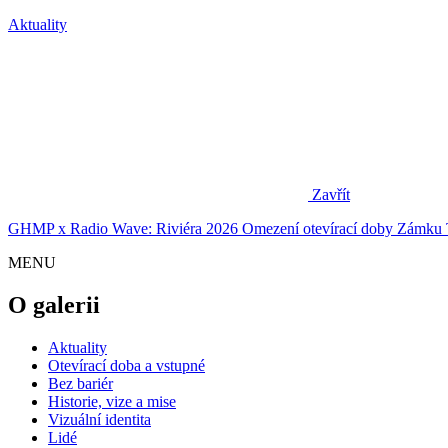
Aktuality
Zavřít
GHMP x Radio Wave: Riviéra 2026
Omezení otevírací doby Zámku 
MENU
O galerii
Aktuality
Otevírací doba a vstupné
Bez bariér
Historie, vize a mise
Vizuální identita
Lidé