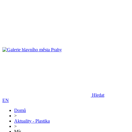
Hledat
EN
Domů
>
Aktuality - Plastika
>
Mír