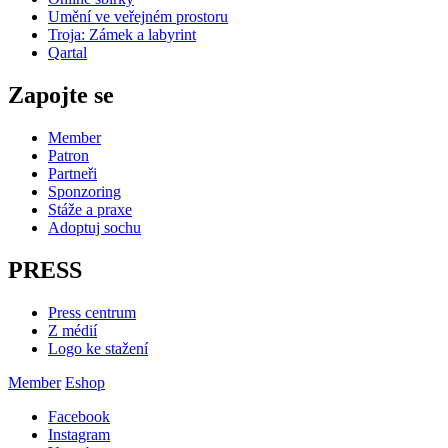
Umění ve veřejném prostoru
Troja: Zámek a labyrint
Qartal
Zapojte se
Member
Patron
Partneři
Sponzoring
Stáže a praxe
Adoptuj sochu
PRESS
Press centrum
Z médií
Logo ke stažení
Member
Eshop
Facebook
Instagram