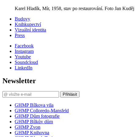
Karel Hladík, Mír, 1958, stav po restaurování. Foto Jan Kuděj
Budovy
Knihkupectví
Vizuální identita
Press
Facebook
Instagram
Youtube
Soundcloud
LinkedIn
Newsletter
Přihlásit
GHMP Bílkova vila
GHMP Colloredo-Mansfeld
GHMP Dům fotografie
GHMP Bílkův dům
GHMP Zvon
GHMP Knihovna