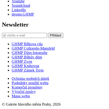
Youtube
Soundcloud
LinkedIn
design.GHMP
Newsletter
Přihlásit
GHMP Bílkova vila
GHMP Colloredo-Mansfeld
GHMP Dům fotografie
GHMP Bílkův dům
GHMP Zvon
GHMP Knihovna
GHMP Zámek Troja
Ochrana osobních údajů
Podmínky použití webu
Komerční pronájmy
Výroční zprávy
Mapa webu
© Galerie hlavního města Prahy, 2026