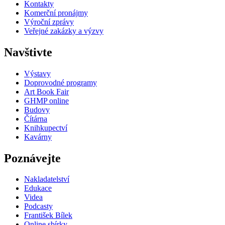
Kontakty
Komerční pronájmy
Výroční zprávy
Veřejné zakázky a výzvy
Navštivte
Výstavy
Doprovodné programy
Art Book Fair
GHMP online
Budovy
Čítárna
Knihkupectví
Kavárny
Poznávejte
Nakladatelství
Edukace
Videa
Podcasty
František Bílek
Online sbírky