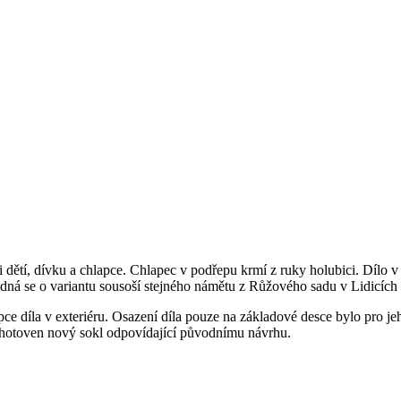
ci dětí, dívku a chlapce. Chlapec v podřepu krmí z ruky holubici. Dílo 
ná se o variantu sousoší stejného námětu z Růžového sadu v Lidicích 
ce díla v exteriéru. Osazení díla pouze na základové desce bylo pro jeh
 zhotoven nový sokl odpovídající původnímu návrhu.